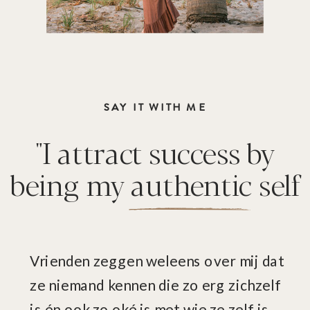
SAY IT WITH ME
"I attract success by
being my authentic self
Vrienden zeggen weleens over mij dat
ze niemand kennen die zo erg zichzelf
is én ook zo oké is met wie ze zelf is.