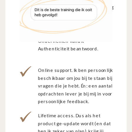
alles zodat jij gefocust aan de slag
kan met deze training.
Q&A video's waarin ik specifieke
vragen rondom de stof /
Ondernemen vanuit
Authenticiteit beantwoord.
Online support. Ik ben persoonlijk
beschikbaar om jou bij te staan bij
vragen die je hebt. Én: een aantal
opdrachten lever je bij mij in voor
persoonlijke feedback.
Lifetime access. Dus als het
product ge-update wordt (en dat
ben ik zeker van plan), krijg jij