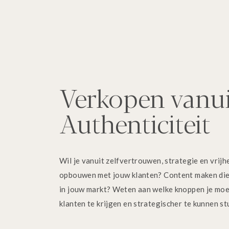
Verkopen vanui
Authenticiteit
Educated decision
Wil je vanuit zelfvertrouwen, strategie en vrijhe
Stel dat er iets tussen zit wat je niet meer wil d
opbouwen met jouw klanten? Content maken die
heel tof als mensen snel afstand van dingen kunn
in jouw markt? Weten aan welke knoppen je moe
is, dat het een
educated decision
is: je weet waar
klanten te krijgen en strategischer te kunnen s
opvangen. Want ook dat is ondernemen. We hoeve
te gaan. Als er iets is wat de grootste basis vor