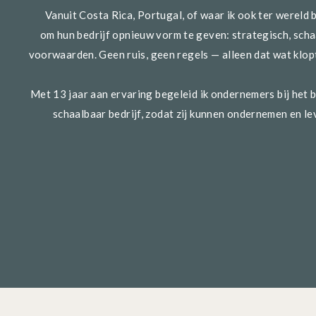
Stap 2
Vanuit Costa Rica, Portugal, of waar ik ook ter wereld 
Schrijf op hoeveel geld je verdient per product o
om hun bedrijf opnieuw vorm te geven: strategisch, scha
basis van een jaar, of op basis van de doelen die 
voorwaarden. Geen ruis, geen regels — alleen dat wat klopt,
beschrijven, dat is aan jou. Het gaat erom dat jij
product of dienst.
Met 13 jaar aan ervaring begeleid ik ondernemers bij het
Stap 3
schaalbaar bedrijf, zodat zij kunnen ondernemen en 
Bepaal of jouw verdienmodel bij je past. Volg je 
educated decision
.