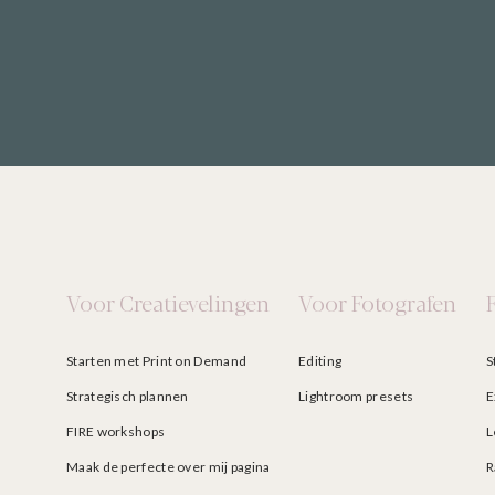
Voor Creatievelingen
Voor Fotografen
Starten met Print on Demand
Editing
S
Strategisch plannen
Lightroom presets
E
FIRE workshops
L
Maak de perfecte over mij pagina
R