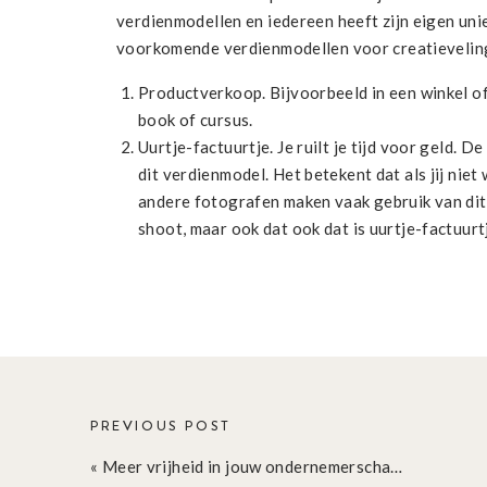
verdienmodellen en iedereen heeft zijn eigen uni
voorkomende verdienmodellen voor creatievelinge
Productverkoop. Bijvoorbeeld in een winkel of
book of cursus.
Uurtje-factuurtje. Je ruilt je tijd voor geld.
dit verdienmodel. Het betekent dat als jij nie
andere fotografen maken vaak gebruik van dit
shoot, maar ook dat ook dat is uurtje-factuurt
leveren van de foto’s zitten ook in deze prijs.
Abonnementen. Zoals een online magazine, ee
Freemium. Je biedt iets gratis aan, maar wan
willen, moeten ze hiervoor betalen. Dit zie je v
Licenties. Zoals
Print on Demand
. Dat beteke
beschikbaar stelt aan een bedrijf om iets mee 
wanneer het verkocht wordt.
PREVIOUS POST
Dit zijn de verdienmodellen in een notendop. En zoa
«
Meer vrijheid in jouw ondernemerschap: locatieonafhankelijk werken